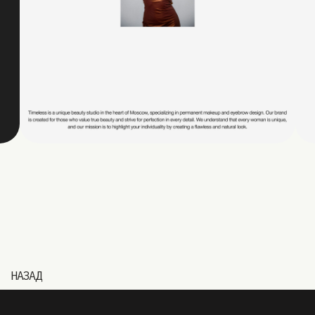
НАЗАД
TELEGRAM
→ ИЩИ
@GRIN.CHRISTIN* →
ЭЛЕКТРОННАЯ ПОЧТА
→
TELEGRAM-КАНАЛ
→
PINTEREST
→
BEHANCE